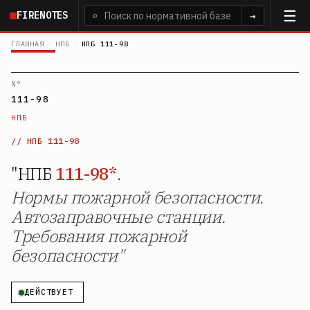
Перейти
FIRENOTES
⌕
→
к
основному
ГЛАВНАЯ
›
НПБ
›
НПБ 111-98
содержанию
N°
111-98
НПБ
НПБ 111-98
"НПБ
111-98*
.
Нормы пожарной безопасности.
Автозаправочные станции.
Требования пожарной
безопасности"
ДЕЙСТВУЕТ