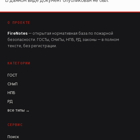
В данном виде документ опубликован не был.
О ПРОЕКТЕ
FireNotes
— открытая нормативная база по пожарной
безопасности. ГОСТы, СНиПы, НПБ, РД, законы — в полном
тексте, без регистрации.
КАТЕГОРИИ
ГОСТ
СНиП
НПБ
РД
все типы →
СЕРВИС
Поиск