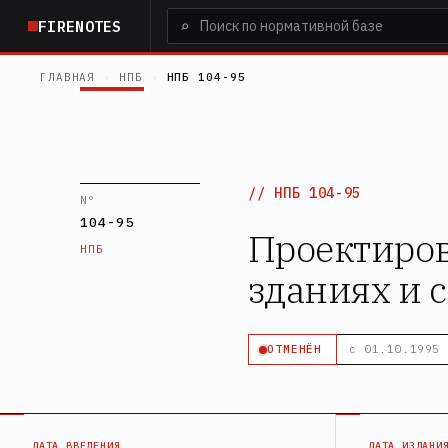
Перейти
⌕
FIRENOTES
к
основному
ГЛАВНАЯ
›
НПБ
›
НПБ 104-95
содержанию
НПБ 104-95
N°
104-95
Проектиров
НПБ
зданиях и 
ОТМЕНЁН
с 01.10.1995
ДАТА ВВЕДЕНИЯ
ДАТА ИЗДАНИ