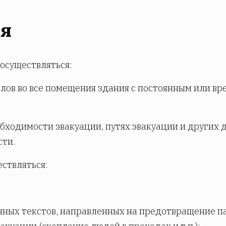
ия
осуществляться:
налов во все помещения здания с постоянным или в
бходимости эвакуации, путях эвакуации и других д
сти.
ествляться:
;
нных текстов, направленных на предотвращение п