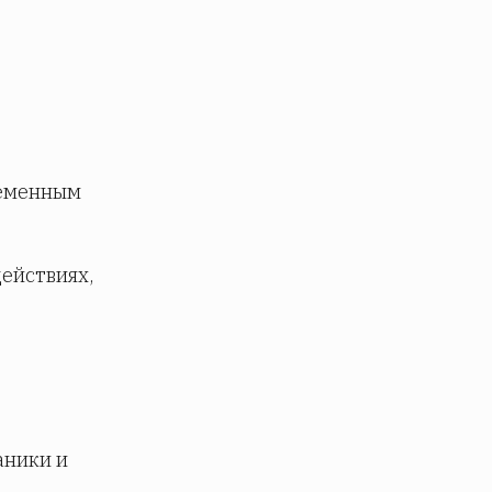
ременным
ействиях,
аники и