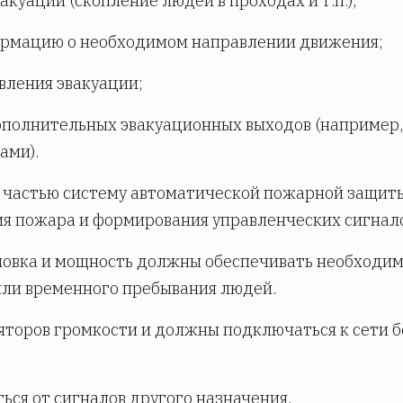
куации (скопление людей в проходах и т.п.);
ормацию о необходимом направлении движения;
вления эвакуации;
ополнительных эвакуационных выходов (например,
ами).
й частью систему автоматической пожарной защиты
я пожара и формирования управленческих сигнало
ановка и мощность должны обеспечивать необходи
или временного пребывания людей.
яторов громкости и должны подключаться к сети б
ься от сигналов другого назначения.