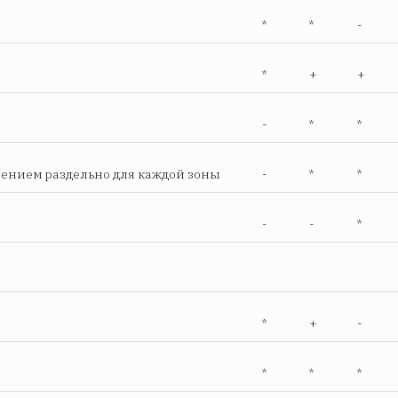
*
*
-
*
+
+
-
*
*
чением раздельно для каждой зоны
-
*
*
-
-
*
*
+
-
*
*
*