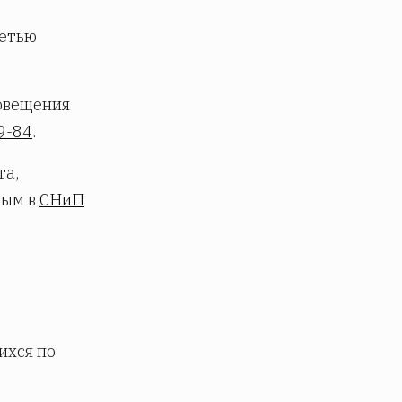
сетью
повещения
9-84
.
та,
ным в
СНиП
ихся по