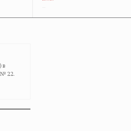
—
 в
 № 22.