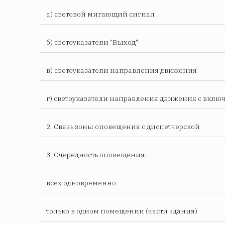
а) световой мигающий сигнал
б) светоуказатели "Выход"
в) светоуказатели направления движения
г) светоуказатели направления движения с вклю
2. Связь зоны оповещения с диспетчерской
3. Очередность оповещения:
всех одновременно
только в одном помещении (части здания)