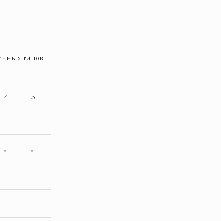
личных типов
4
5
*
*
+
+