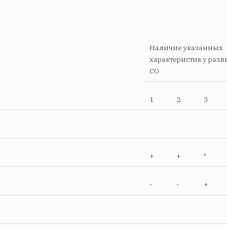
Наличие указанных
характеристик у раз
СО
1
2
3
+
+
*
-
-
+