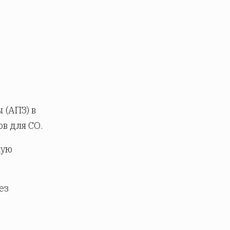
 (АПЗ) в
в для СО.
мую
ез