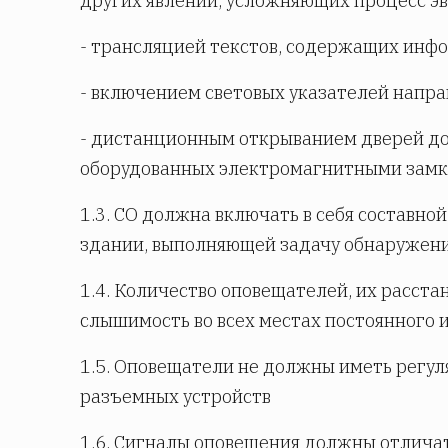
других явлений, усложняющих процесс эва
- трансляцией текстов, содержащих инф
- включением световых указателей напра
- дистанционным открыванием дверей д
оборудованных электромагнитными замк
1.3. СО должна включать в себя составно
здании, выполняющей задачу обнаружени
1.4. Количество оповещателей, их расст
слышимость во всех местах постоянного 
1.5. Оповещатели не должны иметь регул
разъемных устройств
1.6. Сигналы оповещения должны отличат