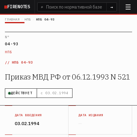
Перейти
FIRENOTES
⌕
→
к
основному
ГЛАВНАЯ
›
НПБ
›
НПБ 04-93
содержанию
N°
04-93
НПБ
НПБ 04-93
Приказ МВД РФ от 06.12.1993 N 521
ДЕЙСТВУЕТ
с 03.02.1994
ДАТА ВВЕДЕНИЯ
ДАТА ИЗДАНИЯ
03.02.1994
—