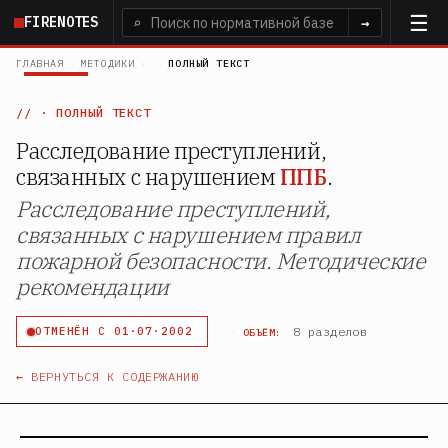
Перейти
FIRENOTES
⌕
→
к
основному
ГЛАВНАЯ
›
МЕТОДИКИ
›
›
ПОЛНЫЙ ТЕКСТ
содержанию
· ПОЛНЫЙ ТЕКСТ
Расследование преступлений,
связанных с нарушением
ППБ
.
Расследование преступлений,
связанных с нарушением правил
пожарной безопасности. Методические
рекомендации
·
8 разделов
ОТМЕНЁН С 01·07·2002
ОБЪЁМ:
← ВЕРНУТЬСЯ К СОДЕРЖАНИЮ