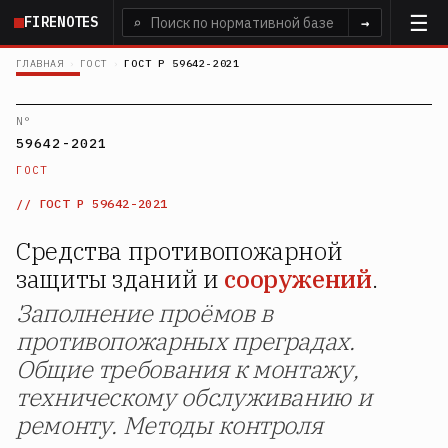
Перейти
FIRENOTES
⌕
→
к
основному
ГЛАВНАЯ
›
ГОСТ
›
ГОСТ Р 59642-2021
содержанию
N°
59642-2021
ГОСТ
ГОСТ Р 59642-2021
Средства противопожарной
защиты зданий и
сооружений
.
Заполнение проёмов в
противопожарных преградах.
Общие требования к монтажу,
техническому обслуживанию и
ремонту. Методы контроля