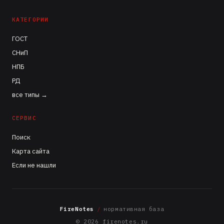
КАТЕГОРИИ
ГОСТ
СНиП
НПБ
РД
все типы →
СЕРВИС
Поиск
Карта сайта
Если не нашли
FireNotes
/
нормативная база
© 2026 firenotes.ru