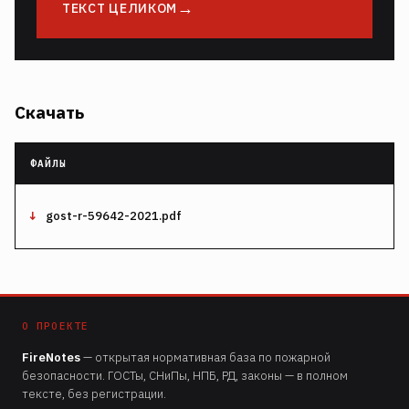
ТЕКСТ ЦЕЛИКОМ
Скачать
gost-r-59642-2021.pdf
О ПРОЕКТЕ
FireNotes
— открытая нормативная база по пожарной
безопасности. ГОСТы, СНиПы, НПБ, РД, законы — в полном
тексте, без регистрации.