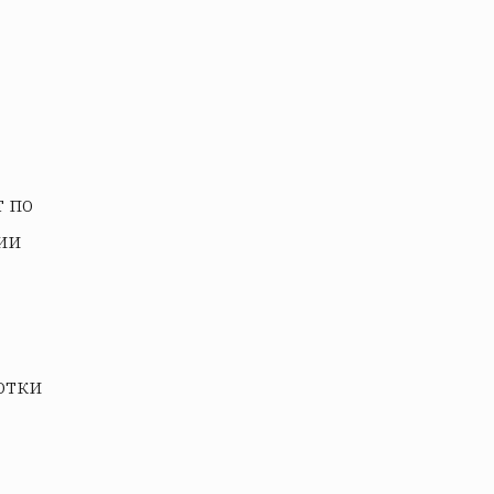
 по
ии
отки