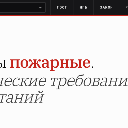
→
ГОСТ
НПБ
ЗАКОН
цы
пожарные
.
еские требовани
таний