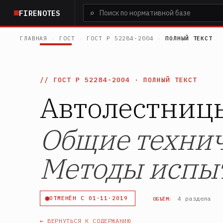
Перейти
⌕
FIRENOTES
к
основному
ГЛАВНАЯ
›
ГОСТ
›
ГОСТ Р 52284-2004
›
ПОЛНЫЙ ТЕКСТ
содержанию
ГОСТ Р 52284-2004
· ПОЛНЫЙ ТЕКСТ
Автолестни
Общие технич
Методы испы
·
4 раздела
ОТМЕНЁН С 01·11·2019
ОБЪЁМ:
← ВЕРНУТЬСЯ К СОДЕРЖАНИЮ