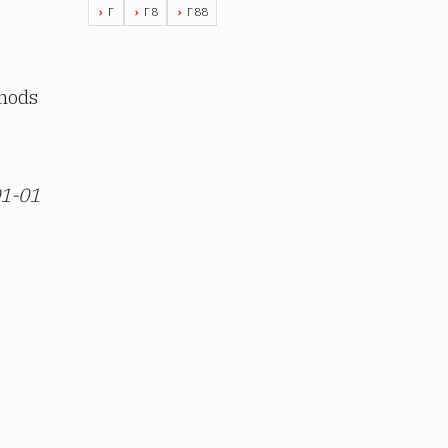
Г
Г8
Г88
thods
01-01