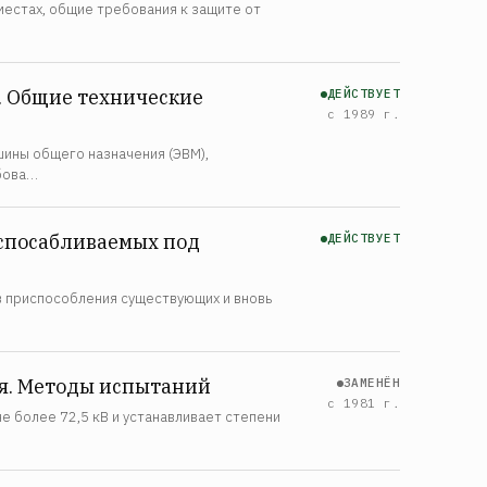
местах, общие требования к защите от
 Общие технические
ДЕЙСТВУЕТ
с 1989 г.
ины общего назначения (ЭВМ),
ебова…
испосабливаемых под
ДЕЙСТВУЕТ
 приспособления существующих и вновь
ия. Методы испытаний
ЗАМЕНЁН
с 1981 г.
 более 72,5 кВ и устанавливает степени