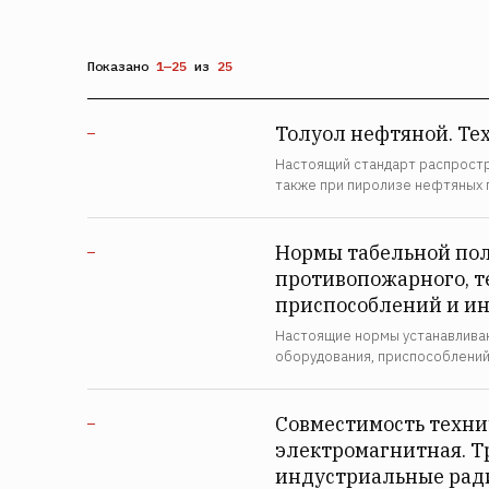
Показано
1—25
из
25
Толуол нефтяной. Те
—
Настоящий стандарт распростр
также при пиролизе нефтяных 
Нормы табельной пол
—
противопожарного, т
приспособлений и ин
Настоящие нормы устанавливаю
оборудования, приспособлений
Совместимость техни
—
электромагнитная. Т
индустриальные рад