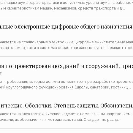
ификацию шума, характеристики и допустимые уровни шума на рабочих 
вым характеристикам машин, механизмов, средств транспорта и д…
ные электронные цифровые общего назначения.
раняется на стационарные электронные цифровые вычислительные маш
к автономно, так и в системах обработки данных, и устанавливает тр
ия по проектированию зданий и сооружений, пр
я
т требования, которые должны выполняться при разработке проектов
ий круглогодичного функционирования (школы, санатории, гостиниц…
ические. Оболочки. Степень защиты. Обозначен
аняется на электротехнические изделия с номинальным напряжением не
чками, их обозначения и методы испытаний. Стандарт не распр…