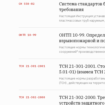
Система стандартов 
СН 550-82
требования
Настоящая Инструкция устанав
пластмассовых труб наружным 
ОНТП 10-99. Определ
ОНТП 10-99
взрывопожарной и п
Настоящие нормы технологичес
сооружений* производственног
ТСН 21-301-2001. Ст
ТСН 21-301-2001
5.01-01) (взамен ТСН 
Настоящие нормы разработаны 
(ТСН) , действующих на терри
ТСН 21-302-2000. Тр
ТСН 21-302-2000
устройств защитного