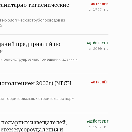
 санитарно-гигиенические
ОТМЕНЁН
с 1977 г.
технологических трубопроводов из
ий…
даний предприятий по
ДЕЙСТВУЕТ
с 2000 г.
я
и реконструируемых помещений, зданий и
 дополнением 2003г) (МГСН
ОТМЕНЁН
тве территориальных строительных норм
х пожарных извещателей,
ДЕЙСТВУЕТ
с 1997 г.
истем мусороудаления и