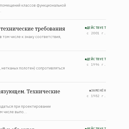
и помещений классов функциональной
…
 технические требования
ДЕЙСТВУЕТ
с 2001 г.
 том числе к знаку соответствия,
ДЕЙСТВУЕТ
с 1996 г.
 нетканых полотен) сопротивляться
вязующем. Технические
ЗАМЕНЁН
с 1982 г.
даться при проектировании
ом числе выпо…
ДЕЙСТВУЕТ