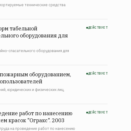
портируемые технические средства
орм табельной
ДЕЙСТВУЕТ
льного оборудования для
йно-спасательного оборудования для
опожарным оборудованием,
ДЕЙСТВУЕТ
сопользователей
ий, юридических и физических лиц,
едение работ по нанесению
ДЕЙСТВУЕТ
м красок "Огракс". 2003
труда на проведение работ по нанесению