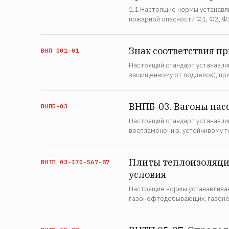
1.1 Настоящие нормы устанавл
пожарной опасности Ф1, Ф2, Ф
Знак соответствия п
ВНП 001-01
Настоящий стандарт устанавлив
защищенному от подделок), пр
ВНПБ-03. Вагоны пас
ВНПБ-03
Настоящий стандарт устанавли
воспламенению, устойчивому г
Плиты теплоизоляцио
ВНТП 03-170-567-87
условия
Настоящие нормы устанавлива
газонефтедобывающих, газоне