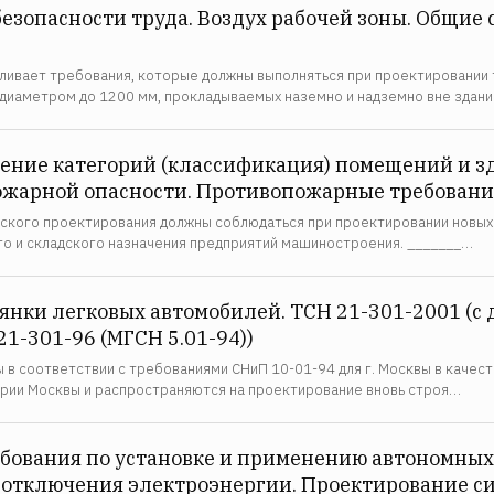
безопасности труда. Воздух рабочей зоны. Общие
ливает требования, которые должны выполняться при проектировании 
диаметром до 1200 мм, прокладываемых наземно и надземно вне здан
ение категорий (классификация) помещений и з
ожарной опасности. Противопожарные требовани
кого проектирования должны соблюдаться при проектировании новых 
о и складского назначения предприятий машиностроения. _______…
оянки легковых автомобилей. ТСН 21-301-2001 (с
21-301-96 (МГСН 5.01-94))
в соответствии с требованиями СНиП 10-01-94 для г. Москвы в качес
тории Москвы и распространяются на проектирование вновь строя…
ебования по установке и применению автономны
 отключения электроэнергии. Проектирование с