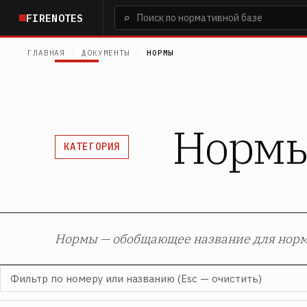
Перейти
⌕
FIRENOTES
к
основному
ГЛАВНАЯ
›
ДОКУМЕНТЫ
›
НОРМЫ
содержанию
Норм
КАТЕГОРИЯ
Нормы — обобщающее название для норма