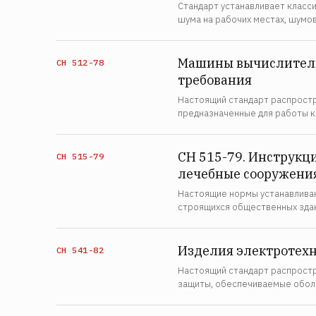
Стандарт устанавливает класс
шума на рабочих местах, шумо
Машины вычислитель
СН 512-78
требования
Настоящий стандарт распрост
предназначенные для работы ка
СН 515-79. Инструкц
СН 515-79
лечебные сооружени
Настоящие нормы устанавливаю
строящихся общественных здан
Изделия электротехн
СН 541-82
Настоящий стандарт распростр
защиты, обеспечиваемые оболо