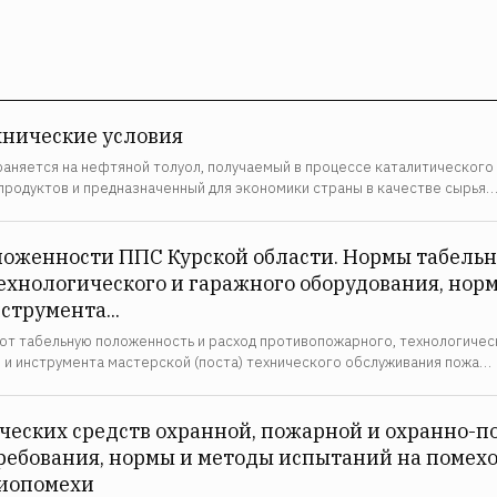
хнические условия
аняется на нефтяной толуол, получаемый в процессе каталитического
продуктов и предназначенный для экономики страны в качестве сырья
оженности ППС Курской области. Нормы табельн
ехнологического и гаражного оборудования, норм
струмента...
т табельную положенность и расход противопожарного, технологическ
 и инструмента мастерской (поста) технического обслуживания пожа…
ческих средств охранной, пожарной и охранно-
ребования, нормы и методы испытаний на помехо
иопомехи