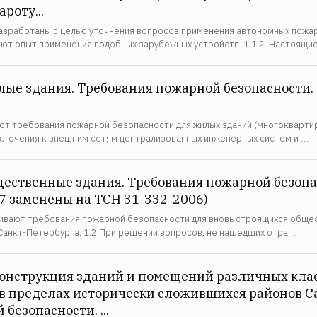
роту...
разработаны с целью уточнения вопросов применения автономных пожа
ают опыт применения подобных зарубежных устройств. 1.1.2. Настоящи
лые здания. Требования пожарной безопасности. 
т требования пожарной безопасности для жилых зданий (многокварти
ключения к внешним сетям централизованных инженерных систем и …
щественные здания. Требования пожарной безопа
 7 заменены на ТСН 31-332-2006)
ивают требования пожарной безопасности для вновь строящихся общес
Санкт-Петербурга. 1.2 При решении вопросов, не нашедших отра…
конструкция зданий и помещений различных кла
в пределах исторически сложившихся районов С
безопасности. ...