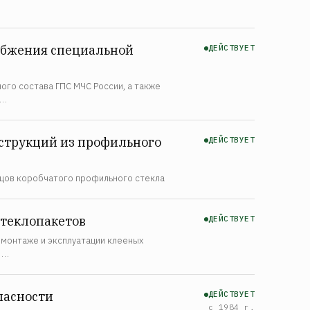
абжения специальной
ДЕЙСТВУЕТ
го состава ГПС МЧС России, а также
ж…
нструкций из профильного
ДЕЙСТВУЕТ
рцов коробчатого профильного стекла
стеклопакетов
ДЕЙСТВУЕТ
 монтаже и эксплуатации клееных
 …
пасности
ДЕЙСТВУЕТ
с 1984 г.