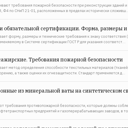
ивают требования пожарной безопасности при реконструкции зданий 
3, Ф4 по СНиП 21-01, расположенных в пределах исторически сложивш
ри обязательной сертификации. Форма, размеры и
ает форму, размеры и технические требования к знаку соответствия (в
именяемому в Системе сертификации ГОСТ Р для указания соответст…
сажирские. Требования пожарной безопасности
вает метод определения способности текстильных материалов (тканей,
орению, а также оценки их огнезащитности. Стандарт применяется д…
нные из минеральной ваты на синтетическом с
ют требования противопожарной безопасности, которые должны соблю
фтетранспортных предприятий и газоперерабатывающих заводов, в т