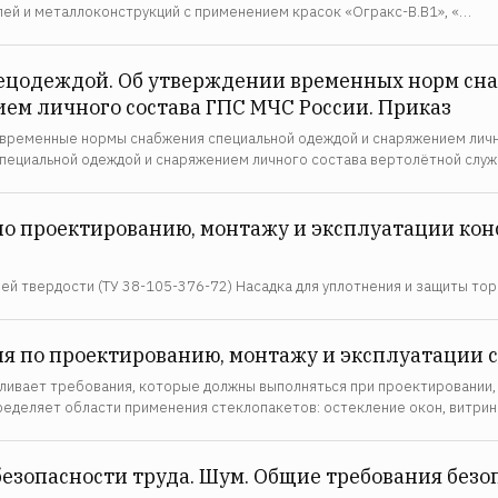
ей и металлоконструкций с применением красок «Огракс-В.В1», «…
ецодеждой. Об утверждении временных норм сн
ем личного состава ГПС МЧС России. Приказ
временные нормы снабжения специальной одеждой и снаряжением лично
пециальной одеждой и снаряжением личного состава вертолётной слу
 по проектированию, монтажу и эксплуатации ко
ей твердости (ТУ 38-105-376-72) Насадка для уплотнения и защиты то
ия по проектированию, монтажу и эксплуатации 
ливает требования, которые должны выполняться при проектировании,
ределяет области применения стеклопакетов: остекление окон, витрин
безопасности труда. Шум. Общие требования безо