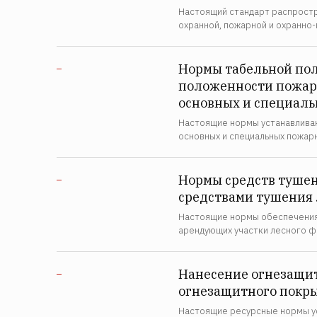
Настоящий стандарт распрост
охранной, пожарной и охранно-
Нормы табельной по
—
положенности пожарн
основных и специаль
Настоящие нормы устанавливаю
основных и специальных пожарн
Нормы средств тушен
—
средствами тушения 
Настоящие нормы обеспечения 
арендующих участки лесного ф
Нанесение огнезащит
—
огнезащитного покры
Настоящие ресурсные нормы ус