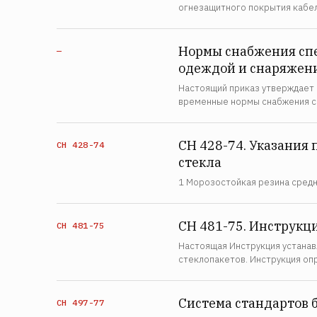
огнезащитного покрытия кабел
Нормы снабжения сп
—
одеждой и снаряжени
Настоящий приказ утверждает 
временные нормы снабжения с
СН 428-74. Указания
СН 428-74
стекла
1 Морозостойкая резина средн
СН 481-75. Инструкц
СН 481-75
Настоящая Инструкция устанав
стеклопакетов. Инструкция оп
Система стандартов 
СН 497-77