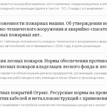
раняется на разрабатываемые, изготовляемые, модернизируемые и им
пожарной сигнализации (далее в тексте - ТС). Стандарт устанавливает…
ложенности пожарных машин. Об утверждении н
о-технического вооружения и аварийно-спасате
ных пожарных авт...
т табельную положенность пожарно-технического вооружения и авари
ых автомобилей, изготавливаемых с 2006 года, в целях реализации …
ия лесных пожаров. Нормы обеспечения против
лесных пожаров владельцев лесного фонда и ле
являются обязательными для всех предприятий, организаций, учрежден
онда или работающих в нём, имеющих в лесах объекты производствен…
ных покрытий Огракс. Ресурсные нормы на пров
тия кабелей и металлоконструкций с применение
танавливают потребное количество материальных ресурсов и затрат 