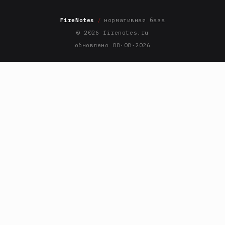
FireNotes
/
нормативная база
© 2026 firenotes.ru
обновлено 08·08·2026