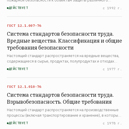
пожарной безопасности к объектам защиты различного
назначения на всех стадиях их жизненного цикла: исследование,
ДЕЙСТВУЕТ
с 1992 г.
разработка нормативных документов, конструирование,
проек…
ГОСТ 12.1.007-76
Система стандартов безопасности труда.
Вредные вещества. Классификация и общие
требования безопасности
Настоящий стандарт распространяется на вредные вещества,
содержащиеся в сырье, продуктах, полупродуктах и отходах
производства, и устанавливает общие требования
ДЕЙСТВУЕТ
с 1977 г.
безопасности при их производстве, применении и хранении.
Ст…
ГОСТ 12.1.010-76
Система стандартов безопасности труда.
Взрывобезопасность. Общие требования
Настоящий стандарт распространяется на производственные
процессы (включая транспортирование и хранение), в которых
участвуют вещества, способные образовать взрывоопасную
ДЕЙСТВУЕТ
с 1978 г.
среду, и устанавливает общие требования по обеспеч…