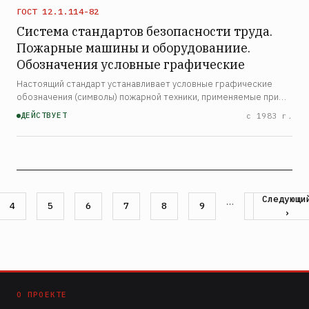
ГОСТ 12.1.114-82
Система стандартов безопасности труда.
Пожарные машины и оборудованиие.
Обозначения условные графические
Настоящий стандарт устанавливает условные графические
обозначения (символы) пожарной техники, применяемые при
выполнении учебных и оперативных планов пожаротушения,
ДЕЙСТВУЕТ
с 1983 г.
иллюстративного материала к описаниям пожаров
Следующа
Следующи
…
траница
4
Страница
5
Страница
6
Страница
7
Страница
8
Страница
9
страница
›
О ПРОЕКТЕ