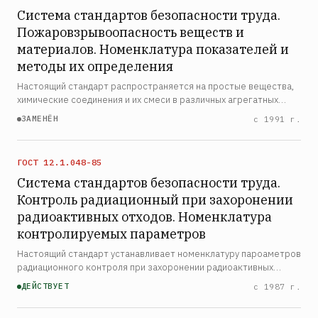
Система стандартов безопасности труда.
Пожаровзрывоопасность веществ и
материалов. Номенклатура показателей и
методы их определения
Настоящий стандарт распространяется на простые вещества,
химические соединения и их смеси в различных агрегатных
состояниях и комбинациях, в том числе полимерные и
ЗАМЕНЁН
с 1991 г.
композитные материалы, применяемые в отраслях народного
…
ГОСТ 12.1.048-85
Система стандартов безопасности труда.
Контроль радиационный при захоронении
радиоактивных отходов. Номенклатура
контролируемых параметров
Настоящий стандарт устанавливает номенклатуру пароаметров
радиационного контроля при захоронении радиоактивных
отходов в наземных и подземных могильниках неглубокого
ДЕЙСТВУЕТ
с 1987 г.
заложения