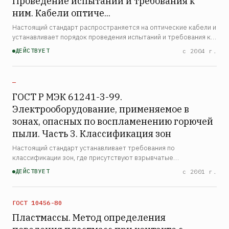
Проведение испытаний и требования к
ним. Кабели оптиче...
Настоящий стандарт распространяется на оптические кабели и
устанавливает порядок проведения испытаний и требования к
ним, в том числе рекомендуемое время воздействия пламени
ДЕЙСТВУЕТ
с 2004 г.
на кабели с целью определения их возможности с…
—
ГОСТ Р МЭК 61241-3-99.
Электрооборудование, применяемое в
зонах, опасных по воспламенению горючей
пыли. Часть 3. Классификация зон
Настоящий стандарт устанавливает требования по
классификации зон, где присутствуют взрывчатые
пылевоздушные смеси и слои горючей пыли, в целях
ДЕЙСТВУЕТ
с 2001 г.
осуществления правильного выбора и размещения
электрооборудования для использ…
ГОСТ 10456-80
Пластмассы. Метод определения