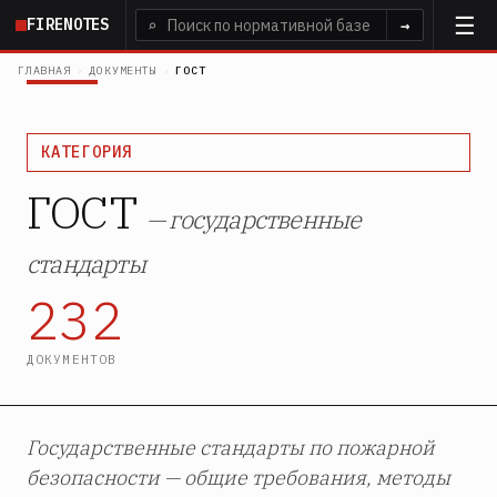
Перейти
FIRENOTES
⌕
→
к
основному
ГЛАВНАЯ
›
ДОКУМЕНТЫ
›
ГОСТ
содержанию
КАТЕГОРИЯ
ГОСТ
— государственные
стандарты
232
ДОКУМЕНТОВ
Государственные стандарты по пожарной
безопасности — общие требования, методы