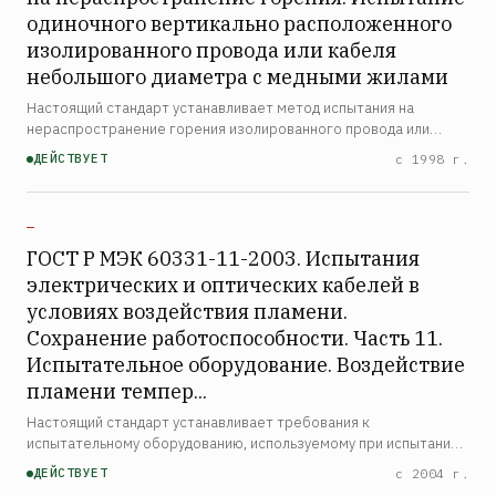
одиночного вертикально расположенного
изолированного провода или кабеля
небольшого диаметра с медными жилами
Настоящий стандарт устанавливает метод испытания на
нераспространение горения изолированного провода или
кабеля небольшого диаметра для тех случаев, когда метод,
ДЕЙСТВУЕТ
с 1998 г.
приведенный в ГОСТ Р МЭК 332-1, не может быть применен из-…
—
ГОСТ Р МЭК 60331-11-2003. Испытания
электрических и оптических кабелей в
условиях воздействия пламени.
Сохранение работоспособности. Часть 11.
Испытательное оборудование. Воздействие
пламени темпер...
Настоящий стандарт устанавливает требования к
испытательному оборудованию, используемому при испытании
кабелей, сохраняющих работоспособность при воздействии
ДЕЙСТВУЕТ
с 2004 г.
пламени в заданных условиях испытания при нормируемой