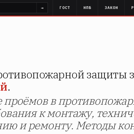
→
ГОСТ
НПБ
ЗАКОН
ротивопожарной защиты 
ий
.
 проёмов в противопожар
ования к монтажу, техни
ию и ремонту. Методы ко