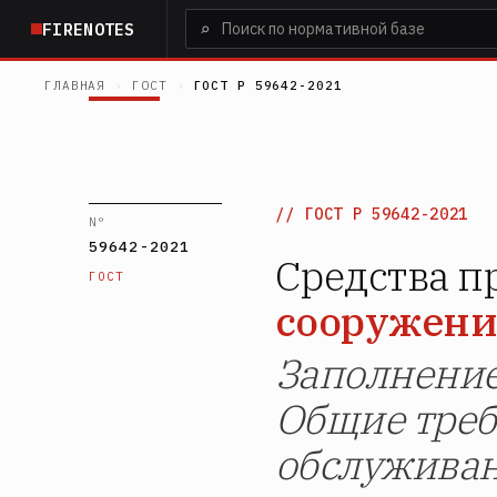
Перейти
⌕
FIRENOTES
к
основному
ГЛАВНАЯ
›
ГОСТ
›
ГОСТ Р 59642-2021
содержанию
ГОСТ Р 59642-2021
N°
59642-2021
Средства п
ГОСТ
сооружен
Заполнение
Общие треб
обслуживан